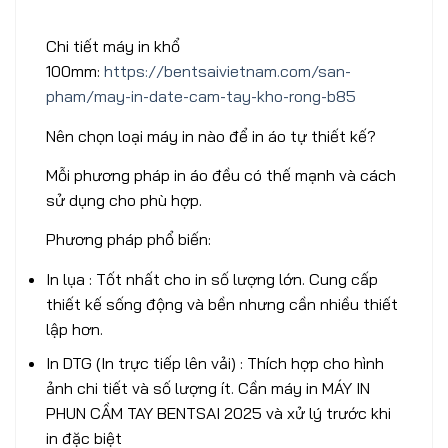
Chi tiết máy in khổ
100mm:
https://bentsaivietnam.com/san-
pham/may-in-date-cam-tay-kho-rong-b85
Nên chọn loại máy in nào để in áo tự thiết kế?
Mỗi phương pháp in áo đều có thế mạnh và cách
sử dụng cho phù hợp.
Phương pháp phổ biến:
In lụa : Tốt nhất cho in số lượng lớn. Cung cấp
thiết kế sống động và bền nhưng cần nhiều thiết
lập hơn.
In DTG (In trực tiếp lên vải) : Thích hợp cho hình
ảnh chi tiết và số lượng ít. Cần máy in MÁY IN
PHUN CẦM TAY BENTSAI 2025 và xử lý trước khi
in đặc biệt