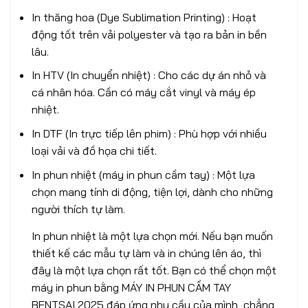
In thăng hoa (Dye Sublimation Printing) : Hoạt
động tốt trên vải polyester và tạo ra bản in bền
lâu.
In HTV (In chuyển nhiệt) : Cho các dự án nhỏ và
cá nhân hóa. Cần có máy cắt vinyl và máy ép
nhiệt.
In DTF (In trực tiếp lên phim) : Phù hợp với nhiều
loại vải và đồ họa chi tiết.
In phun nhiệt (máy in phun cầm tay) : Một lựa
chọn mang tính di động, tiện lợi, dành cho những
người thích tự làm.
In phun nhiệt là một lựa chọn mới. Nếu bạn muốn
thiết kế các mẫu tự làm và in chúng lên áo, thì
đây là một lựa chọn rất tốt. Bạn có thể chọn một
máy in phun bằng MÁY IN PHUN CẦM TAY
BENTSAI 2025 đáp ứng nhu cầu của mình, chẳng