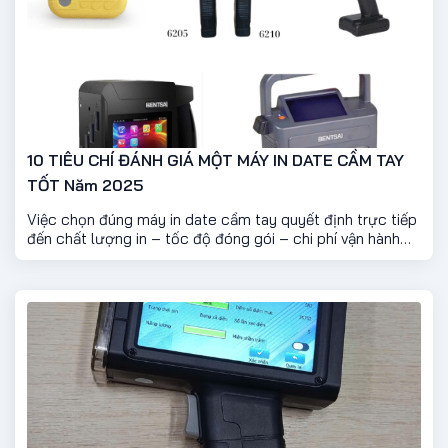
10 TIÊU CHÍ ĐÁNH GIÁ MỘT MÁY IN DATE CẦM TAY
TỐT Năm 2025
Việc chọn đúng máy in date cầm tay quyết định trực tiếp
đến chất lượng in – tốc độ đóng gói – chi phí vận hành
của doanh nghiệp. Một chiếc máy tốt không chỉ in đẹp mà
còn phải bền, ổn định và tiết kiệm. Dưới đây là 10 tiêu chí
quan trọng nhất để đánh giá một máy in date cầm tay
chất lượng.