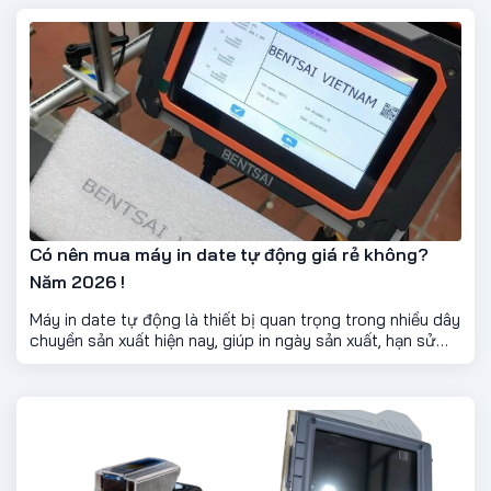
Có nên mua máy in date tự động giá rẻ không?
Năm 2026 !
Máy in date tự động là thiết bị quan trọng trong nhiều dây
chuyền sản xuất hiện nay, giúp in ngày sản xuất, hạn sử
dụng, số lô, mã vạch hay mã QR lên sản phẩm một cách
nhanh chóng và chính xác. Tuy nhiên, trước sự đa dạng
của thị trường, nhiều doanh nghiệp thường băn khoăn: Có
nên mua máy in date tự động giá rẻ không? Bài viết dưới
đây sẽ giúp bạn có cái nhìn khách quan trước khi đưa ra
quyết định.