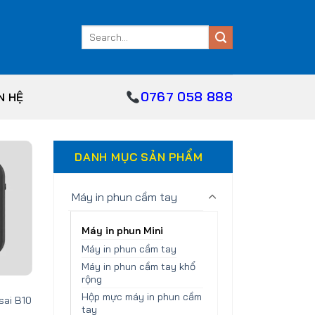
Search
for:
0767 058 888
N HỆ
DANH MỤC SẢN PHẨM
Add
to
Máy in phun cầm tay
ishlist
Máy in phun Mini
Máy in phun cầm tay
Máy in phun cầm tay khổ
rộng
Hộp mực máy in phun cầm
sai B10
tay