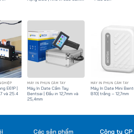
Add
Add
to
to
wishlist
wishlist
w
NGHIỆP
MÁY IN PHUN CẦM TAY
MÁY IN PHUN CẦM TAY
ng E61P |
Máy In Date Cầm Tay
Máy In Date Mini Bent
.7 và 25.4
Bentsai | Đầu in 12,7mm và
B10| trắng – 12,7mm
25,4mm
i
Các sản phẩm
Công ty CP 