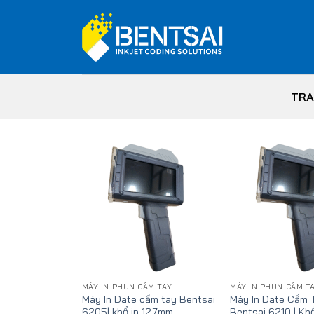
Skip
to
content
TRA
Add
to
wishlist
MÁY IN PHUN CẦM TAY
MÁY IN PHUN CẦM T
Máy In Date cầm tay Bentsai
Máy In Date Cầm 
6205| khổ in 12,7mm
Bentsai 6210 | Khổ