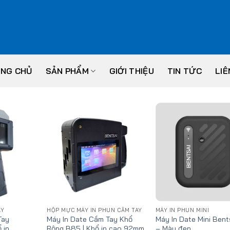
NG CHỦ
SẢN PHẨM
GIỚI THIỆU
TIN TỨC
LIÊ
Add
Add
to
to
wishlist
wishlist
w
AY
HỘP MỰC MÁY IN PHUN CẦM TAY
MÁY IN PHUN MINI
Tay
Máy In Date Cầm Tay Khổ
Máy In Date Mini Bent
 in
Rộng B85 | Khổ in cao 92mm
– Màu đen