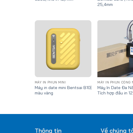
25,4mm
Add
to
wishlist
MÁY IN PHUN MINI
MÁY IN PHUN CÔNG 
Máy in date mini Bentsai B10|
Máy In Date Đa Nă
màu vàng
Tích hợp đầu in 12
Thông tin
Về chúng tô