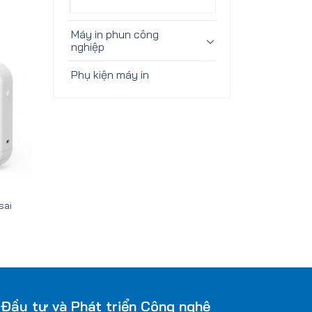
Máy in phun công
nghiệp
Phụ kiện máy in
Add
to
ishlist
sai
Đầu tư và Phát triển Công nghệ