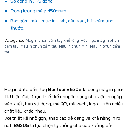
Số dòng in : 1-5 dòng
Trọng lượng máy: 450gram
Bao gồm: máy, mực in, usb, dây sạc, bút cảm ứng,
thước.
Categories:
Máy in phun cầm tay khổ rộng
,
Hộp mực máy in phun
cầm tay
,
Máy in phun cầm tay
,
Máy in phun Mini
,
Máy in phun cầm
tay
Máy in date cầm tay
Bentsai B6205
là dòng máy in phun
TIJ hiện đại, được thiết kế chuyên dụng cho việc in ngày
sản xuất, hạn sử dụng, mã QR, mã vạch, logo… trên nhiều
chất liệu khác nhau.
Với thiết kế nhỏ gọn, thao tác dễ dàng và khả năng in rõ
nét,
B6205
là lựa chọn lý tưởng cho các xưởng sản