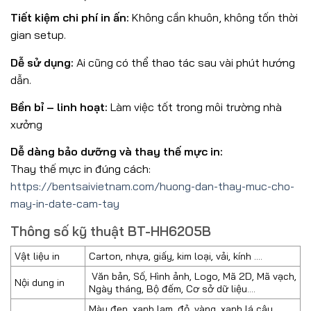
Tiết kiệm chi phí in ấn:
Không cần khuôn, không tốn thời
gian setup.
Dễ sử dụng:
Ai cũng có thể thao tác sau vài phút hướng
dẫn.
Bền bỉ – linh hoạt:
Làm việc tốt trong môi trường nhà
xưởng
Dễ dàng bảo dưỡng và thay thế mực in:
Thay thế mực in đúng cách:
https://bentsaivietnam.com/huong-dan-thay-muc-cho-
may-in-date-cam-tay
Thông số kỹ thuật BT-HH6205B
Vật liệu in
Carton, nhựa, giấy, kim loại, vải, kính ….
Văn bản, Số, Hình ảnh, Logo, Mã 2D, Mã vạch,
Nội dung in
Ngày tháng, Bộ đếm, Cơ sở dữ liệu….
Màu đen, xanh lam, đỏ, vàng, xanh lá cây,