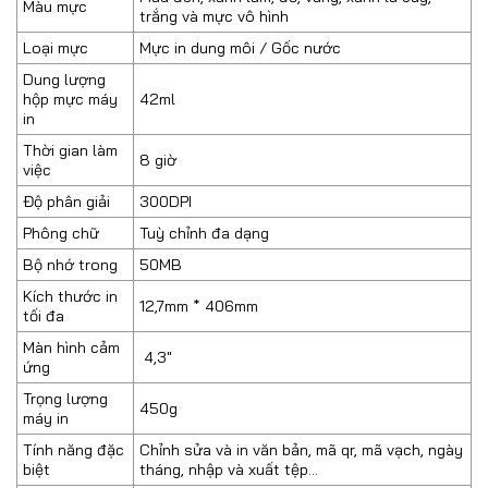
Màu mực
trắng và mực vô hình
Loại mực
Mực in dung môi / Gốc nước
Dung lượng
hộp mực máy
42ml
in
Thời gian làm
8 giờ
việc
Độ phân giải
300DPI
Phông chữ
Tuỳ chỉnh đa dạng
Bộ nhớ trong
50MB
Kích thước in
12,7mm * 406mm
tối đa
Màn hình cảm
4,3″
ứng
Trọng lượng
450g
máy in
Tính năng đặc
Chỉnh sửa và in văn bản, mã qr, mã vạch, ngày
biệt
tháng, nhập và xuất tệp…