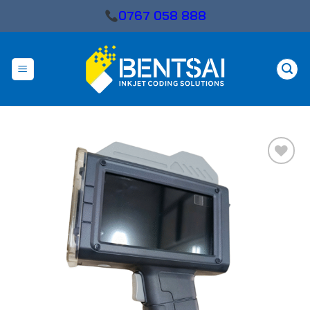
Skip
0767 058 888
to
content
Add
to
wishlist