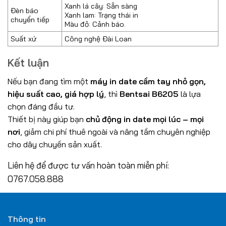
Xanh lá cây: Sẵn sàng
Đèn báo
Xanh lam: Trạng thái in
chuyển tiếp
Màu đỏ: Cảnh báo.
Suất xứ
Công nghệ Đài Loan
Kết luận
Nếu bạn đang tìm một
máy in date cầm tay nhỏ gọn,
hiệu suất cao, giá hợp lý
, thì
Bentsai B6205
là lựa
chọn đáng đầu tư.
Thiết bị này giúp bạn
chủ động in date mọi lúc – mọi
nơi
, giảm chi phí thuê ngoài và nâng tầm chuyên nghiệp
cho dây chuyền sản xuất.
Liên hệ để được tư vấn hoàn toàn miễn phí:
0767.058.888
Thông tin