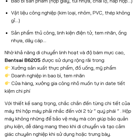
Bao bì sản phẩm (hộp giấy, túi nhựa, chai lọ, nắp hộp…)
Vật liệu công nghiệp (kim loại, nhôm, PVC, thép không
gỉ…)
Sản phẩm thủ công, linh kiện điện tử, tem nhãn, ống
nhựa, dây cáp…
Nhờ khả năng di chuyển linh hoạt và độ bám mực cao,
Bentsai B6205
được sử dụng rộng rãi trong:
Xưởng sản xuất thực phẩm, đồ uống, mỹ phẩm
Doanh nghiệp in bao bì, tem nhãn
Cửa hàng, xưởng gia công nhỏ muốn tự in date tiết
kiệm chi phí
Với thiết kế sang trọng, chắc chắn đến từng chi tiết của
máy thì hộp máy phải nhắc đến với 2 từ ” quý phái ” . Hộp
máy không những để bảo vệ máy mà còn giúp bảo quản
phụ kiện, dễ dàng mang theo khi di chuyển và tạo cảm
giác chuyên nghiệp khi sử dụng hoặc trưng bày.