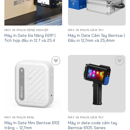
MÁY IN PHUN CÔNG NGHIỆP
MÁY IN PHUN CẦM TAY
Máy In Date Đa Năng E61P |
Máy In Date Cầm Tay Bentsai |
Tích hợp đầu in 12.7 và 25.4
Đầu in 12,7mm và 25,4mm
Add
Add
to
to
wishlist
wishlist
MÁY IN PHUN MINI
MÁY IN PHUN CẦM TAY
Máy In Date Mini Bentsai B10|
Máy in date-code cầm tay
trắng – 12,7mm
Bentsai 6105 Series