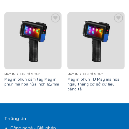
Add
Add
to
to
wishlist
wishlist
MÁY IN PHUN CẦM TAY
MÁY IN PHUN CẦM TAY
Máy in phun cầm tay Máy in
Máy in phun TIJ Máy mã hóa
phun mã hóa nửa inch 12,7mm
ngày tháng cơ sở dữ liệu
băng tải
Thông tin
Công nghệ - Giải pháp