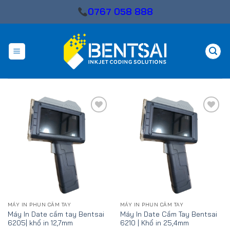
Skip
0767 058 888
to
content
Add
Add
to
to
wishlist
wishlist
MÁY IN PHUN CẦM TAY
MÁY IN PHUN CẦM TAY
Máy In Date cầm tay Bentsai
Máy In Date Cầm Tay Bentsai
6205| khổ in 12,7mm
6210 | Khổ in 25,4mm