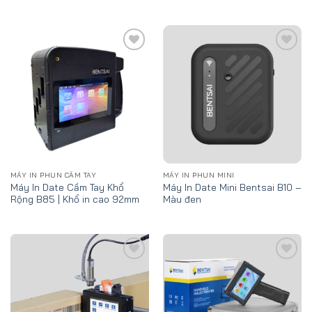
Add
Add
to
to
wishlist
wishlist
MÁY IN PHUN CẦM TAY
MÁY IN PHUN MINI
Máy In Date Cầm Tay Khổ
Máy In Date Mini Bentsai B10 –
Rộng B85 | Khổ in cao 92mm
Màu đen
Add
Add
to
to
wishlist
wishlist