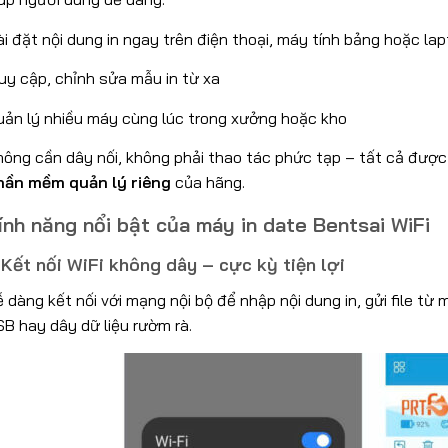
i đặt nội dung in ngay trên điện thoại, máy tính bảng hoặc la
uy cập, chỉnh sửa mẫu in từ xa
uản lý nhiều máy cùng lúc trong xưởng hoặc kho
hông cần dây nối, không phải thao tác phức tạp – tất cả được
hần mềm quản lý riêng
của hãng.
ính năng nổi bật của máy in date Bentsai WiFi
. Kết nối WiFi không dây – cực kỳ tiện lợi
 dàng kết nối với mạng nội bộ để nhập nội dung in, gửi file từ
B hay dây dữ liệu rườm rà.