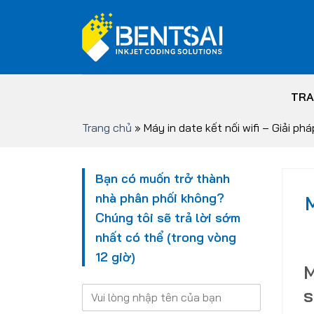
Skip
to
content
TRA
Trang chủ
»
Máy in date kết nối wifi – Giải ph
Bạn có muốn trở thành
nhà phân phối không?
M
Chúng tôi sẽ trả lời sớm
nhất có thể (trong vòng
12 giờ)
M
s