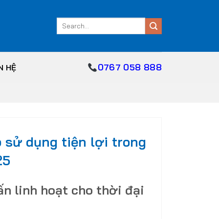
Search
for:
0767 058 888
N HỆ
p sử dụng tiện lợi trong
25
ấn linh hoạt cho thời đại