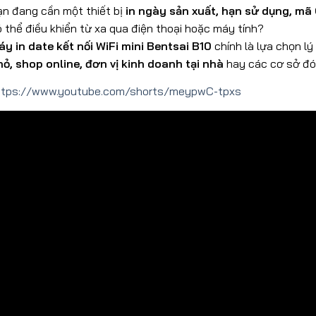
ạn đang cần một thiết bị
in ngày sản xuất, hạn sử dụng, mã
 thể điều khiển từ xa qua điện thoại hoặc máy tính?
áy in date kết nối WiFi mini Bentsai B10
chính là lựa chọn l
hỏ, shop online, đơn vị kinh doanh tại nhà
hay các cơ sở đón
ttps://www.youtube.com/shorts/meypwC-tpxs