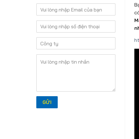
B
có
M
n
h