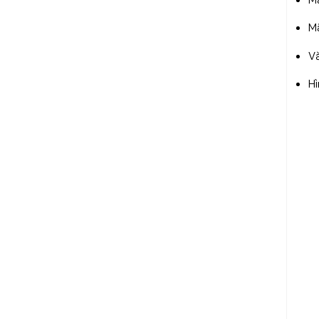
Mã
Vă
Hì