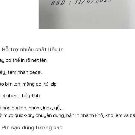
. Hỗ trợ nhiều chất liệu in
y có thể in rõ nét lên:
iấy, tem nhãn decal
o bì nilon, màng co, túi zip
ai nhựa, thủy tinh
 hộp carton, nhôm, inox, gỗ,…
i mực quick-dry chuyên dụng, bản in nhanh khô, khó lem và b
. Pin sạc dung lượng cao