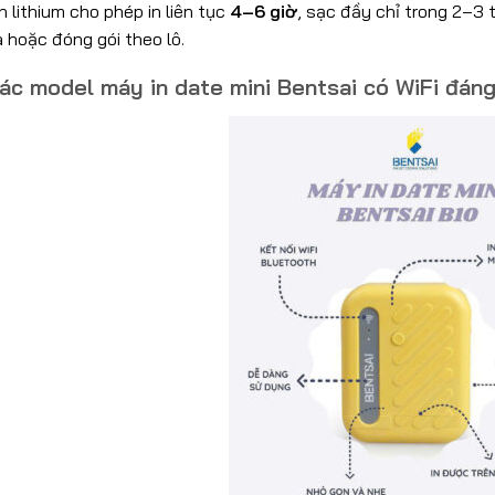
n lithium cho phép in liên tục
4–6 giờ
, sạc đầy chỉ trong 2–3 
 hoặc đóng gói theo lô.
ác model máy in date mini Bentsai có WiFi đáng