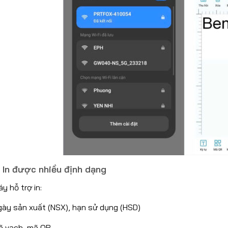
. In được nhiều định dạng
y hỗ trợ in:
gày sản xuất (NSX), hạn sử dụng (HSD)
ã vạch, mã QR