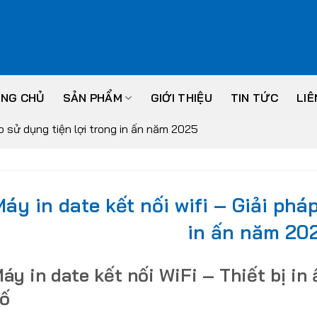
NG CHỦ
SẢN PHẨM
GIỚI THIỆU
TIN TỨC
LIÊ
áp sử dụng tiện lợi trong in ấn năm 2025
áy in date kết nối wifi – Giải phá
in ấn năm 20
áy in date kết nối WiFi – Thiết bị in 
ố