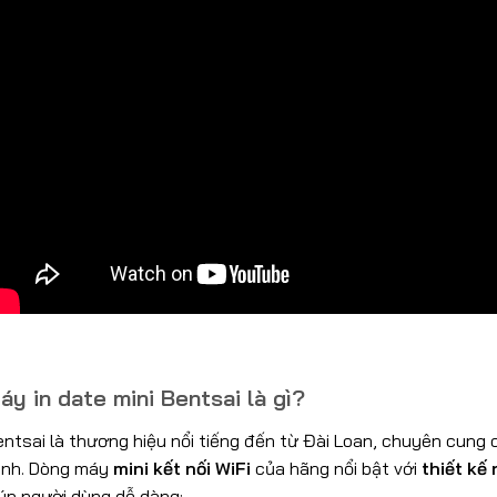
áy in date mini Bentsai là gì?
entsai là thương hiệu nổi tiếng đến từ Đài Loan, chuyên cung
inh. Dòng máy
mini kết nối WiFi
của hãng nổi bật với
thiết kế
úp người dùng dễ dàng: