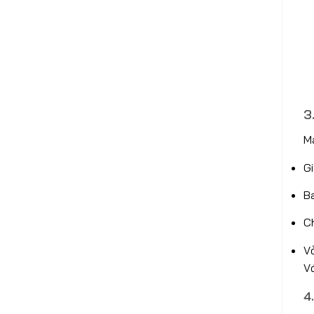
3
Má
G
Ba
Ch
Vỏ
Vớ
4