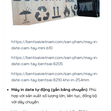
https://bentsaivietnam.com/san-pham/may-in-
date-cam-tay-mini-b10
https://bentsaivietnam.com/san-pham/may-in-
date-cam-tay-bentsai-6205
https://bentsaivietnam.com/san-pham/may-in-
date-cam-tay-bentsai-6210-kho-in-254mm
Máy in date tự động (gắn băng chuyền):
Phù
hợp với sản xuất số lượng lớn, liên tục, đồng bộ
với dây chuyền.