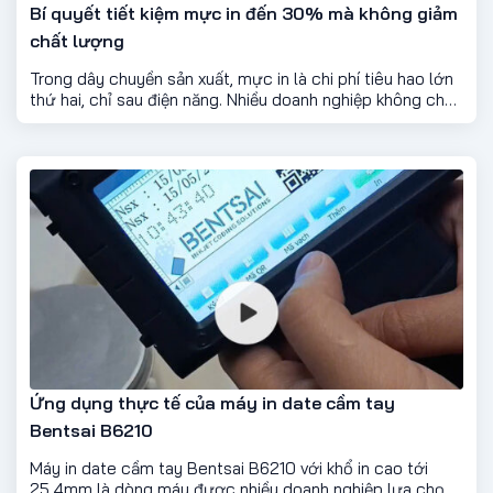
Bí quyết tiết kiệm mực in đến 30% mà không giảm
chất lượng
Trong dây chuyền sản xuất, mực in là chi phí tiêu hao lớn
thứ hai, chỉ sau điện năng. Nhiều doanh nghiệp không chú
ý đến việc tối ưu, khiến mỗi tháng thất thoát hàng triệu
đồng tiền mực. Thực tế, chỉ cần điều chỉnh đúng vài
thông số, bạn có thể giảm đến 30% lượng mực tiêu thụ
mà chất lượng in vẫn đảm bảo rõ nét, không nhòe hay
lem.
Ứng dụng thực tế của máy in date cầm tay
Bentsai B6210
Máy in date cầm tay Bentsai B6210 với khổ in cao tới
25,4mm là dòng máy được nhiều doanh nghiệp lựa chọn