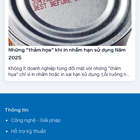
Những “thảm họa” khi in nhầm hạn sử dụng Năm
2025
Không ít doanh nghiệp từng đối mặt với những “thảm
họa” chỉ vì in nhầm hoặc in sai hạn sử dụng. Lỗi tưởng nhỏ
này lại có thể kéo theo hậu quả cực kỳ nghiêm trọng: mất
uy tín, thất thoát tài chính, thậm chí còn liên quan đến
pháp lý.
Thông tin
Công nghệ - Giải pháp
Hỗ trợ kỹ thuật