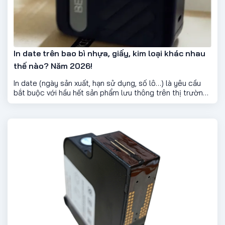
In date trên bao bì nhựa, giấy, kim loại khác nhau
thế nào? Năm 2026!
In date (ngày sản xuất, hạn sử dụng, số lô…) là yêu cầu
bắt buộc với hầu hết sản phẩm lưu thông trên thị trường.
Tuy nhiên, mỗi chất liệu bao bì lại có đặc điểm khác nhau,
dẫn đến cách in, loại máy và mực sử dụng cũng khác.
Nếu chọn sai, chữ in dễ mờ, bong tróc hoặc không bám
mực.