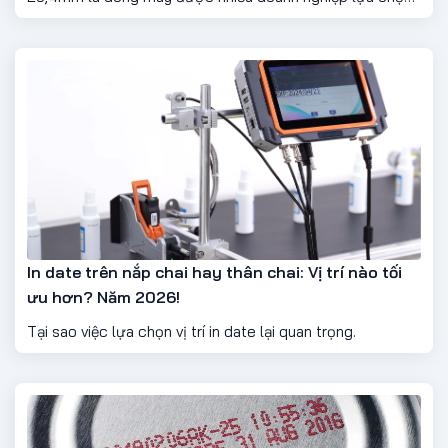
nhờ sự đa năng, nhỏ gọn và dễ sử dụng. Máy không chỉ in
NSX – HSD mà còn có thể in mã QR, mã vạch và cả logo
thương hiệu...
In date trên nắp chai hay thân chai: Vị trí nào tối
ưu hơn? Năm 2026!
Tại sao việc lựa chọn vị trí in date lại quan trọng.