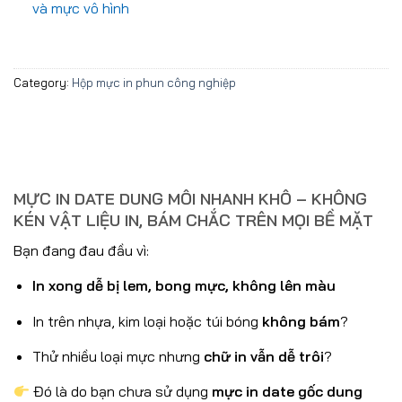
và mực vô hình
Category:
Hộp mực in phun công nghiệp
MỰC IN DATE DUNG MÔI NHANH KHÔ – KHÔNG
KÉN VẬT LIỆU IN, BÁM CHẮC TRÊN MỌI BỀ MẶT
Bạn đang đau đầu vì:
In xong dễ bị lem, bong mực, không lên màu
In trên nhựa, kim loại hoặc túi bóng
không bám
?
Thử nhiều loại mực nhưng
chữ in vẫn dễ trôi
?
Đó là do bạn chưa sử dụng
mực in date gốc dung