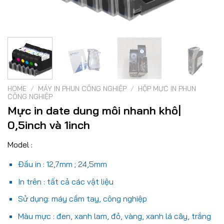
HOME
/
MÁY IN PHUN CÔNG NGHIỆP
/
HỘP MỰC IN PHUN
CÔNG NGHIỆP
Mực in date dung môi nhanh khô|
0,5inch và 1inch
Model :
Đầu in : 12,7mm ; 24,5mm
In trên : tất cả các vật liệu
Sử dụng: máy cầm tay, công nghiệp
Màu mực : đen, xanh lam, đỏ, vàng, xanh lá cây, trắng