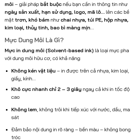
môi
– giải pháp
bắt buộc
nếu bạn cần in thông tin như
ngày sản xuất, hạn sử dụng, logo, mã lô…
lên các bề
mặt
trơn, khó bám
như
chai nhựa, túi PE, hộp nhựa,
kim loại, thủy tinh, bao bì màng mịn
…
Mực Dung Môi Là Gì?
Mực in dung môi (Solvent-based ink)
là loại mực pha
với dung môi hữu cơ, có khả năng:
Không kén vật liệu
– in được trên cả nhựa, kim loại,
giấy, kính…
Khô cực nhanh chỉ 2 – 3 giây
ngay cả khi in tốc độ
cao
Không lem
, không trôi khi tiếp xúc với nước, dầu, ma
sát
Đảm bảo nội dung in rõ ràng – bền màu – không bong
tróc