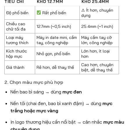
TIÊU CHÍ
KHỔ 12.7MM
KHỔ 25.4MM
⚠ Ít hơn, chuyên
Độ phổ biến
Rất phổ biến
dụng
Chiều cao
12.7mm (~0,5 inch)
25.4mm (~1 inch)
chữ tối đa
Loại máy
Máy in date mini, cầm
Máy cầm tay cỡ
tương thích
tay, công nghiệp
lớn, công nghiệp
Kích thước
Lớn hơn, ít loại
Nhỏ gọn, phổ biến
hộp mực
hơn
Cao hơn, chuyên
Giá thành
Rẻ hơn, dễ thay thế
biệt, dễ thay thế
2.
Chọn màu mực phù hợp
Nền bao bì sáng → dùng
mực đen
Nền tối (chai đen, bao bì xanh đậm) → dùng
mực
trắng hoặc mực vàng
In logo thương hiệu cần nổi bật → cân nhắc
mực màu
chuyên dụng