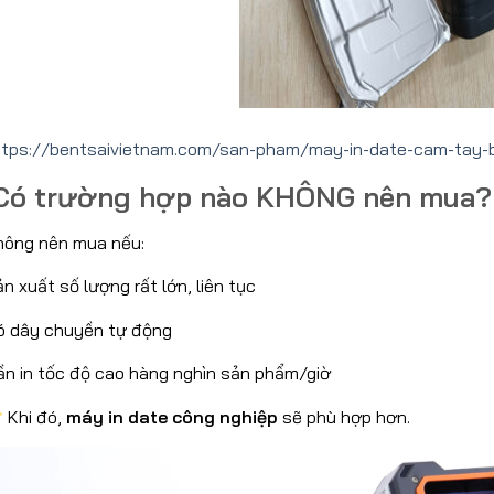
ttps://bentsaivietnam.com/san-pham/may-in-date-cam-tay-
ó trường hợp nào KHÔNG nên mua?
hông nên mua nếu:
n xuất số lượng rất lớn, liên tục
ó dây chuyền tự động
ần in tốc độ cao hàng nghìn sản phẩm/giờ
Khi đó,
máy in date công nghiệp
sẽ phù hợp hơn.