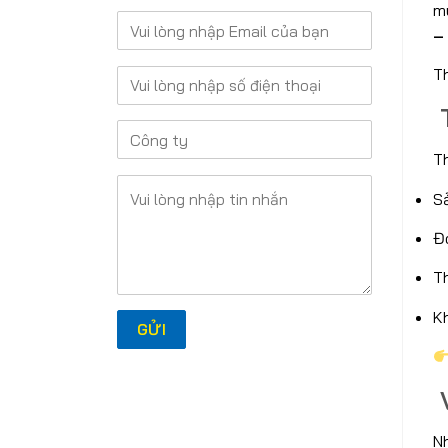
m
–
T
T
T
S
Đ
T
Kh
V
N