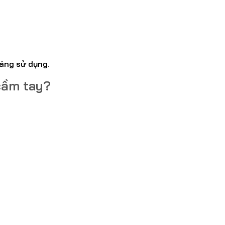
háng sử dụng
.
cầm tay?