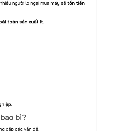
 nhiều người lo ngại mua máy sẽ
tốn tiền
bài toán sản xuất ít
.
ghiệp
.
 bao bì?
ng gặp các vấn đề: