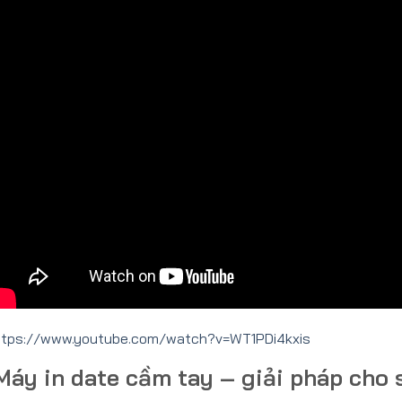
ttps://www.youtube.com/watch?v=WT1PDi4kxis
áy in date cầm tay – giải pháp cho s