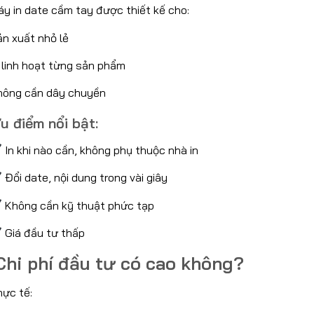
y in date cầm tay được thiết kế cho:
ản xuất nhỏ lẻ
 linh hoạt từng sản phẩm
hông cần dây chuyền
u điểm nổi bật:
In khi nào cần, không phụ thuộc nhà in
Đổi date, nội dung trong vài giây
Không cần kỹ thuật phức tạp
Giá đầu tư thấp
hi phí đầu tư có cao không?
hực tế: