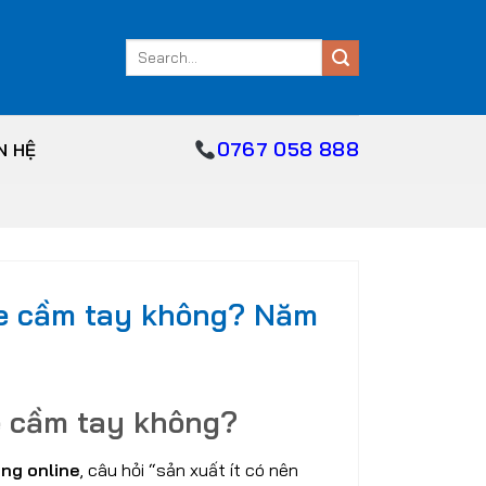
Search
for:
0767 058 888
N HỆ
te cầm tay không? Năm
e cầm tay không?
àng online
, câu hỏi “sản xuất ít có nên