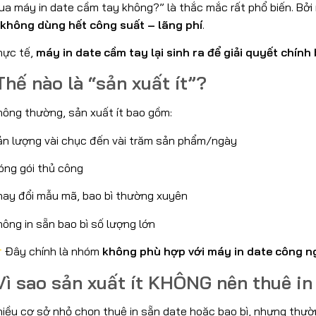
ua máy in date cầm tay không?” là thắc mắc rất phổ biến. Bởi
 không dùng hết công suất – lãng phí
.
hực tế,
máy in date cầm tay lại sinh ra để giải quyết chính 
hế nào là “sản xuất ít”?
hông thường, sản xuất ít bao gồm:
ản lượng vài chục đến vài trăm sản phẩm/ngày
óng gói thủ công
hay đổi mẫu mã, bao bì thường xuyên
ông in sẵn bao bì số lượng lớn
Đây chính là nhóm
không phù hợp với máy in date công n
ì sao sản xuất ít KHÔNG nên thuê in
hiều cơ sở nhỏ chọn thuê in sẵn date hoặc bao bì, nhưng thườ