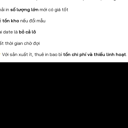
ải in
số lượng lớn
mới có giá tốt
ễ
tồn kho
nếu đổi mẫu
i date là
bỏ cả lô
t thời gian chờ đợi
Với sản xuất ít, thuê in bao bì
tốn chi phí và thiếu linh hoạt
.