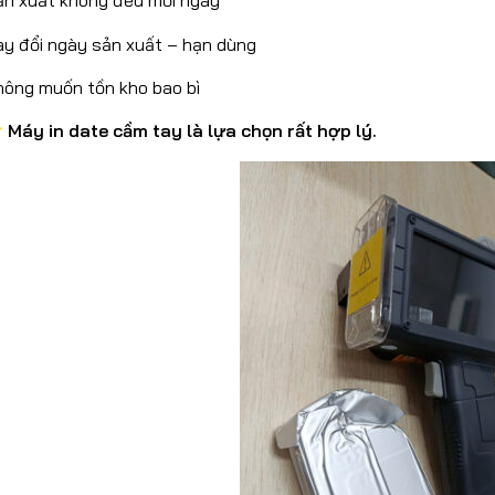
ản xuất không đều mỗi ngày
ay đổi ngày sản xuất – hạn dùng
hông muốn tồn kho bao bì
Máy in date cầm tay là lựa chọn rất hợp lý.