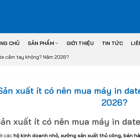
NG CHỦ
SẢN PHẨM
GIỚI THIỆU
TIN TỨC
LIÊ
date cầm tay không? Năm 2026?
Sản xuất ít có nên mua máy in da
2026?
ản xuất ít có nên mua máy in dat
ới các
hộ kinh doanh nhỏ, xưởng sản xuất thủ công, bán h