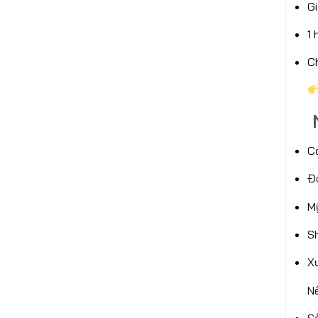
G
1
C
N
C
Đ
M
S
X
N