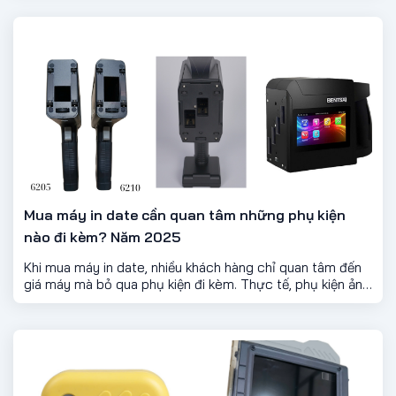
gián đoạn sản xuất và tốn thời gian xử lý. Vậy nguyên
nhân do đâu và cách khắc phục như thế nào?
Mua máy in date cần quan tâm những phụ kiện
nào đi kèm? Năm 2025
Khi mua máy in date, nhiều khách hàng chỉ quan tâm đến
giá máy mà bỏ qua phụ kiện đi kèm. Thực tế, phụ kiện ảnh
hưởng trực tiếp đến chất lượng bản in, độ bền máy và chi
phí vận hành lâu dài