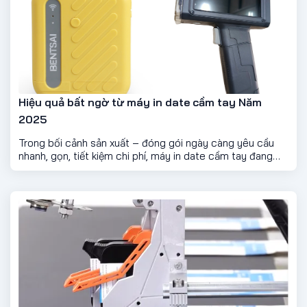
Hiệu quả bất ngờ từ máy in date cầm tay Năm
2025
Trong bối cảnh sản xuất – đóng gói ngày càng yêu cầu
nhanh, gọn, tiết kiệm chi phí, máy in date cầm tay đang
trở thành lựa chọn ưu tiên của nhiều hộ kinh doanh, cơ sở
sản xuất nhỏ và cả doanh nghiệp vừa. Với thiết kế nhỏ gọn
nhưng khả năng ứng dụng linh hoạt, thiết bị này mang lại
hiệu quả vượt xa mong đợi.