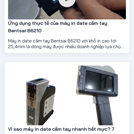
Ứng dụng thực tế của máy in date cầm tay
Bentsai B6210
Máy in date cầm tay Bentsai B6210 với khổ in cao tới
25,4mm là dòng máy được nhiều doanh nghiệp lựa chọn
nhờ sự đa năng, nhỏ gọn và dễ sử dụng. Máy không chỉ in
NSX – HSD mà còn có thể in mã QR, mã vạch và cả logo
thương hiệu...
Vì sao máy in date cầm tay nhanh hết mực? 7