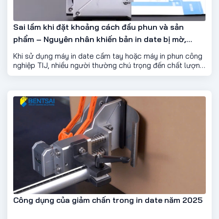
Sai lầm khi đặt khoảng cách đầu phun và sản
phẩm – Nguyên nhân khiến bản in date bị mờ,
nhòe Năm 2026
Khi sử dụng máy in date cầm tay hoặc máy in phun công
nghiệp TIJ, nhiều người thường chú trọng đến chất lượng
mực in, loại vật liệu hoặc cài đặt nội dung mà quên mất
một yếu tố rất quan trọng: khoảng cách giữa đầu phun và
bề mặt sản phẩm. Chỉ cần khoảng cách không phù hợp,
bản in có thể bị mờ, nhòe, mất nét hoặc thậm chí không
hiển thị đầy đủ thông tin.
Công dụng của giảm chấn trong in date năm 2025