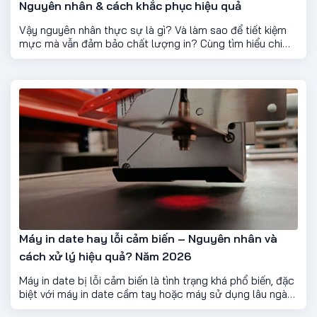
Nguyên nhân & cách khắc phục hiệu quả
Vậy nguyên nhân thực sự là gì? Và làm sao để tiết kiệm
mực mà vẫn đảm bảo chất lượng in? Cùng tìm hiểu chi
tiết dưới đây.
Máy in date hay lỗi cảm biến – Nguyên nhân và
cách xử lý hiệu quả? Năm 2026
Máy in date bị lỗi cảm biến là tình trạng khá phổ biến, đặc
biệt với máy in date cầm tay hoặc máy sử dụng lâu ngày.
Lỗi này khiến máy không in, in sai vị trí, in thiếu ký tự, gây