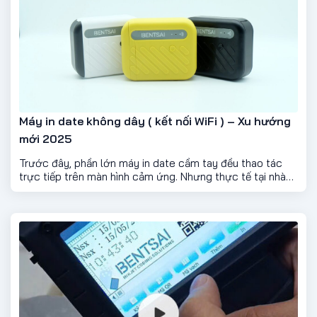
Máy in date không dây ( kết nối WiFi ) – Xu hướng
mới 2025
Trước đây, phần lớn máy in date cầm tay đều thao tác
trực tiếp trên màn hình cảm ứng. Nhưng thực tế tại nhà
xưởng – nơi bụi, dầu, mực hay bột sản phẩm bay khắp
nơi – màn hình cảm ứng dễ bẩn, trầy hoặc liệt cảm ứng
chỉ sau vài tháng.