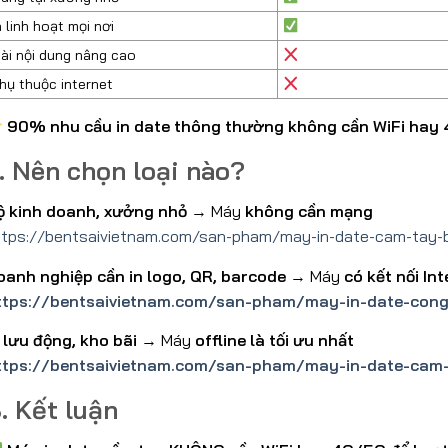
n linh hoạt mọi nơi
ài nội dung nâng cao
hụ thuộc internet
90% nhu cầu in date thông thường không cần WiFi hay
. Nên chọn loại nào?
ộ kinh doanh, xưởng nhỏ
→ Máy
không cần mạng
ttps://bentsaivietnam.com/san-pham/may-in-date-cam-tay-
oanh nghiệp cần in logo, QR, barcode
→ Máy
có kết nối In
ttps://bentsaivietnam.com/san-pham/may-in-date-cong
n lưu động, kho bãi
→ Máy
offline là tối ưu nhất
ttps://bentsaivietnam.com/san-pham/may-in-date-cam
. Kết luận