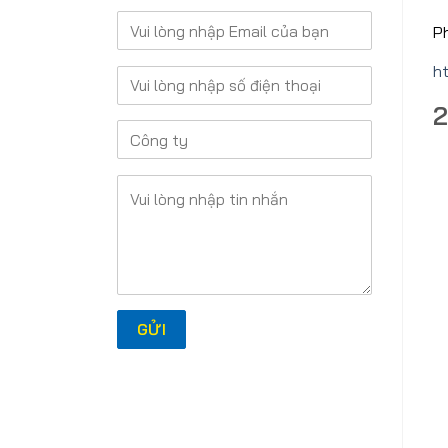
P
h
2