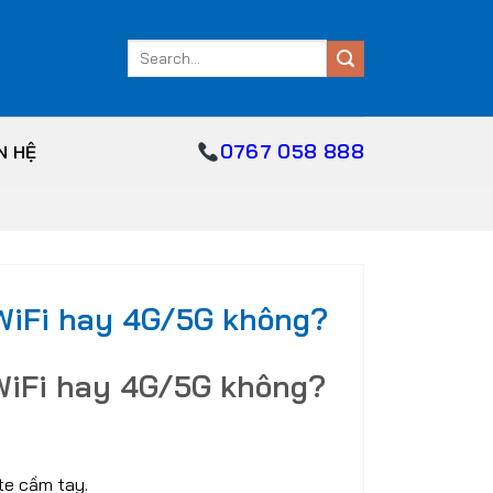
Search
for:
0767 058 888
N HỆ
WiFi hay 4G/5G không?
WiFi hay 4G/5G không?
te cầm tay.