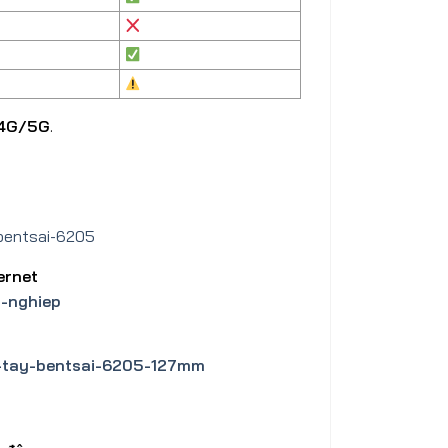
 4G/5G
.
bentsai-6205
ternet
-nghiep
-tay-bentsai-6205-127mm