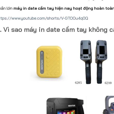
hần lớn
máy in date cầm tay hiện nay hoạt động hoàn toàn
ttps://www.youtube.com/shorts/V-GTOOu4q0Q
. Vì sao máy in date cầm tay không