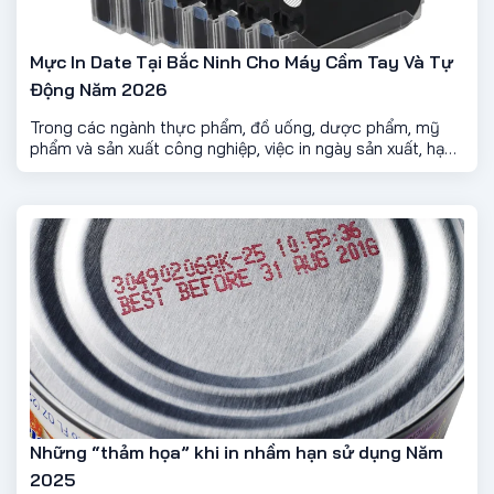
Mực In Date Tại Bắc Ninh Cho Máy Cầm Tay Và Tự
Động Năm 2026
Trong các ngành thực phẩm, đồ uống, dược phẩm, mỹ
phẩm và sản xuất công nghiệp, việc in ngày sản xuất, hạn
sử dụng, số lô hay mã QR trên sản phẩm là yêu cầu
không thể thiếu. Để đảm bảo chất lượng bản in rõ nét,
bền màu và ổn định, việc lựa chọn mực in date phù hợp
đóng vai trò rất quan trọng.
Những “thảm họa” khi in nhầm hạn sử dụng Năm
2025