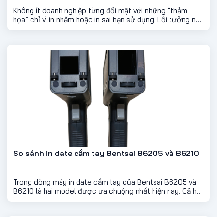
Không ít doanh nghiệp từng đối mặt với những “thảm
họa” chỉ vì in nhầm hoặc in sai hạn sử dụng. Lỗi tưởng nhỏ
này lại có thể kéo theo hậu quả cực kỳ nghiêm trọng: mất
uy tín, thất thoát tài chính, thậm chí còn liên quan đến
pháp lý.
So sánh in date cầm tay Bentsai B6205 và B6210
Trong dòng máy in date cầm tay của Bentsai B6205 và
B6210 là hai model được ưa chuộng nhất hiện nay. Cả hai
đều sở hữu thiết kế nhỏ gọn, công nghệ in TIJ hiện đại, in
được trên hầu hết bề mặt vật liệu