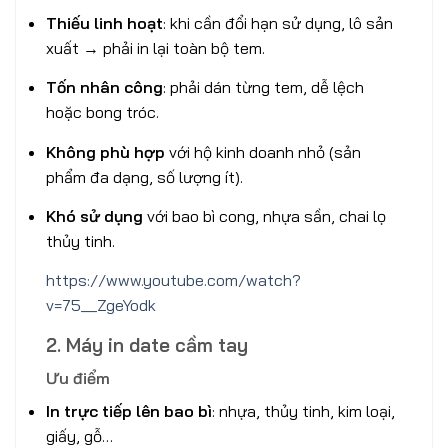
Thiếu linh hoạt
: khi cần đổi hạn sử dụng, lô sản
xuất → phải in lại toàn bộ tem.
Tốn nhân công
: phải dán từng tem, dễ lệch
hoặc bong tróc.
Không phù hợp
với hộ kinh doanh nhỏ (sản
phẩm đa dạng, số lượng ít).
Khó sử dụng
với bao bì cong, nhựa sần, chai lọ
thủy tinh.
https://www.youtube.com/watch?
v=75__ZgeYodk
2. Máy in date cầm tay
Ưu điểm
In trực tiếp lên bao bì
: nhựa, thủy tinh, kim loại,
giấy, gỗ…