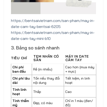
https://bentsaivietnam.com/san-pham/may-in-
date-cam-tay-bentsai-6205
https://bentsaivietnam.com/san-pham/may-in-
date-cam-tay-mini-b10
3. Bảng so sánh nhanh
TEM NHÃN CÓ
MÁY IN DATE
TIÊU CHÍ
SẴN
CẦM TAY
Chi phí
Cao hơn (mua máy
Rẻ (in nhiều)
ban đầu
+ mực)
Chi phí lâu
Tốn nếu thay đổi
Tiết kiệm, in linh
dài
nội dung
hoạt
Tính linh
Thấp
Cao
hoạt
Tính thẩm
Chỉ in 1 màu (đen/
Đẹp, có màu
mỹ
đỏ)