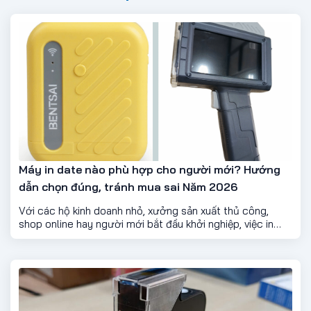
Máy in date nào phù hợp cho người mới? Hướng
dẫn chọn đúng, tránh mua sai Năm 2026
Với các hộ kinh doanh nhỏ, xưởng sản xuất thủ công,
shop online hay người mới bắt đầu khởi nghiệp, việc in
ngày sản xuất – hạn sử dụng – số lô là điều gần như bắt
buộc. Tuy nhiên, giữa rất nhiều loại máy in date trên thị
trường, không ít người mới băn khoăn: Nên chọn máy in
date nào cho dễ dùng, ít lỗi, chi phí hợp lý?