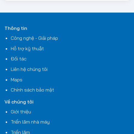
đều có ưu điểm riêng, nhưng không phải ai cũng chọn
đúng ngay từ đầu. Vậy đâu là giải pháp phù hợp với nhu
cầu của bạn?
Thông tin
Công nghệ - Giải pháp
Hỗ trợ kỹ thuật
Đối tác
Liên hệ chúng tôi
Maps
Chính sách bảo mật
Về chúng tôi
Giới thiệu
Triển lãm nhà máy
Triển lãm