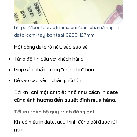
https://bentsaivietnam.com/san-pham/may-in-
date-cam-tay-bentsai-6205-127mm
Một dòng date rõ nét, sắc sảo sẽ:
Tăng độ tin cậy với khách hàng
Giúp sản phẩm trông “chỉn chu” hơn
Dễ vào các kênh phân phối lớn
Đôi khi,
chỉ một chi tiết nhỏ như cách in date
cũng ảnh hưởng đến quyết định mua hàng
.
Tối ưu toàn bộ quy trình đóng gói
Khi có máy in date, quy trình đóng gói được rút
gọn: