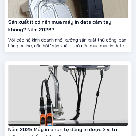
Sản xuất ít có nên mua máy in date cầm tay
không? Năm 2026?
Với các hộ kinh doanh nhỏ, xưởng sản xuất thủ công, bán
hàng online, câu hỏi “sản xuất ít có nên mua máy in date
cầm tay không?” là thắc mắc rất phổ biến. Bởi nhiều
người lo ngại mua máy sẽ tốn tiền – không dùng hết công
suất – lãng phí.
Năm 2025 Máy in phun tự động in được 2 vị trí