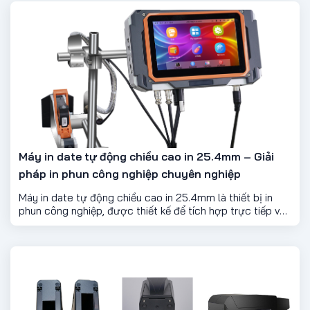
Máy in date tự động chiều cao in 25.4mm – Giải
pháp in phun công nghiệp chuyên nghiệp
Máy in date tự động chiều cao in 25.4mm là thiết bị in
phun công nghiệp, được thiết kế để tích hợp trực tiếp vào
dây chuyền sản xuất. Với khả năng in ký tự lớn, rõ nét,
dòng máy này đặc biệt phù hợp để in logo, mã vạch, mã
QR, ngày sản xuất, hạn sử dụng và số lô trên nhiều loại
bao bì khác nhau.