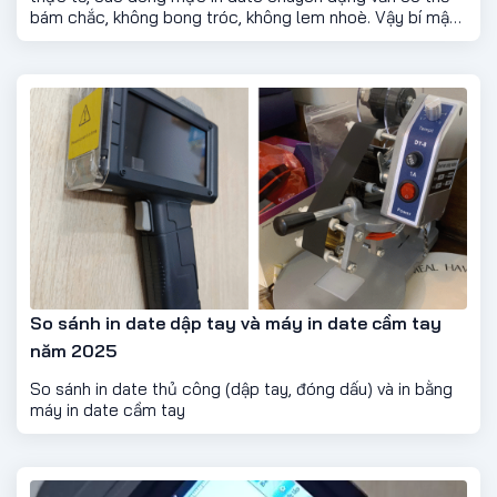
bám chắc, không bong tróc, không lem nhoè. Vậy bí mật
nằm ở đâu?
So sánh in date dập tay và máy in date cầm tay
năm 2025
So sánh in date thủ công (dập tay, đóng dấu) và in bằng
máy in date cầm tay