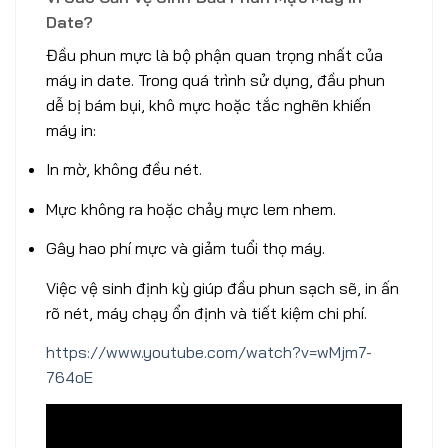
Date?
Đầu phun mực là bộ phận quan trọng nhất của
máy in date. Trong quá trình sử dụng, đầu phun
dễ bị bám bụi, khô mực hoặc tắc nghẽn khiến
máy in:
In mờ, không đều nét.
Mực không ra hoặc chảy mực lem nhem.
Gây hao phí mực và giảm tuổi thọ máy.
Việc vệ sinh định kỳ giúp đầu phun sạch sẽ, in ấn
rõ nét, máy chạy ổn định và tiết kiệm chi phí.
https://www.youtube.com/watch?v=wMjm7-
764oE