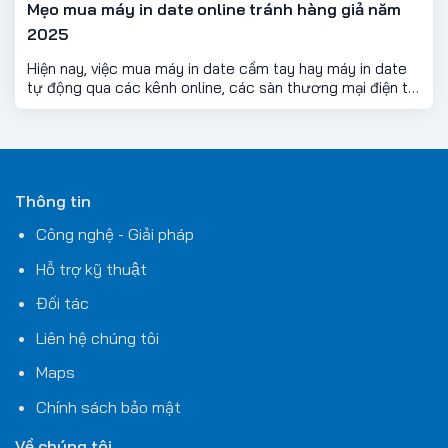
Mẹo mua máy in date online tránh hàng giả năm
2025
Hiện nay, việc mua máy in date cầm tay hay máy in date
tự động qua các kênh online, các sàn thương mại điện tử
ngày càng phổ biến. Tuy nhiên, đi cùng sự tiện lợi là nguy
cơ mua phải hàng nhái, hàng kém chất lượng — đặc biệt
với những thương hiệu nổi tiếng như Bentsai, Handjet,
Sojet, hoặc Teko... Dưới đây là những mẹo quan trọng
giúp bạn chọn đúng hàng chính hãng, tránh rơi vào bẫy
Thông tin
hàng giả khi mua online
Công nghệ - Giải pháp
Hỗ trợ kỹ thuật
Đối tác
Liên hệ chúng tôi
Maps
Chính sách bảo mật
Về chúng tôi