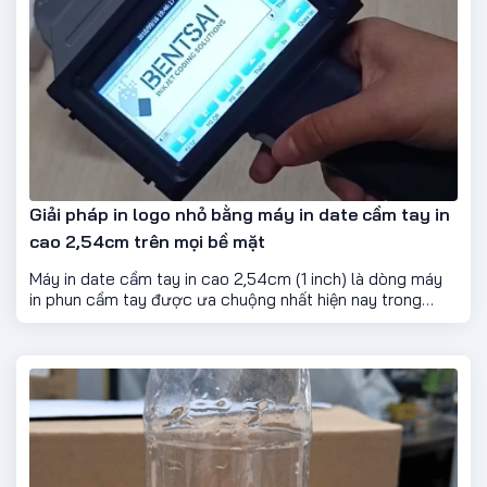
Giải pháp in logo nhỏ bằng máy in date cầm tay in
cao 2,54cm trên mọi bề mặt
Máy in date cầm tay in cao 2,54cm (1 inch) là dòng máy
in phun cầm tay được ưa chuộng nhất hiện nay trong
phân khúc in khổ lớn. Với độ cao in gấp đôi máy 12,7mm
thông thường, máy có thể hiển thị logo, mã QR, mã vạch,
ký hiệu, ký tự, ngày tháng với kích thước rõ ràng và đồng
đều.