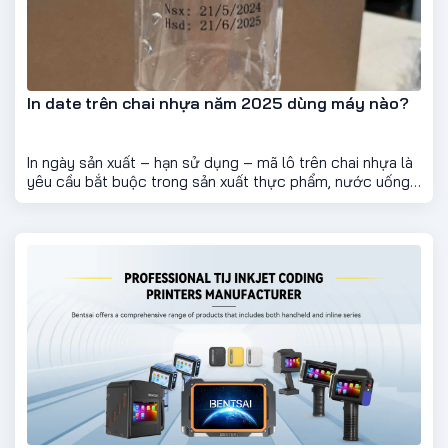
In date trên chai nhựa năm 2025 dùng máy nào?
In ngày sản xuất – hạn sử dụng – mã lô trên chai nhựa là
yêu cầu bắt buộc trong sản xuất thực phẩm, nước uống,
mỹ phẩm và dược phẩm. Tuy nhiên, nhựa là chất liệu khó
bám mực, đòi hỏi thiết bị và mực in chuyên dụng để đảm
bảo độ rõ nét, không bong tróc.