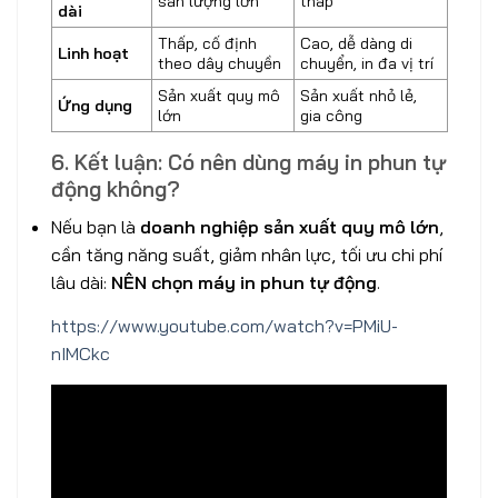
sản lượng lớn
thấp
dài
Thấp, cố định
Cao, dễ dàng di
Linh hoạt
theo dây chuyền
chuyển, in đa vị trí
Sản xuất quy mô
Sản xuất nhỏ lẻ,
Ứng dụng
lớn
gia công
6. Kết luận: Có nên dùng máy in phun tự
động không?
Nếu bạn là
doanh nghiệp sản xuất quy mô lớn
,
cần tăng năng suất, giảm nhân lực, tối ưu chi phí
lâu dài:
NÊN chọn máy in phun tự động
.
https://www.youtube.com/watch?v=PMiU-
nIMCkc