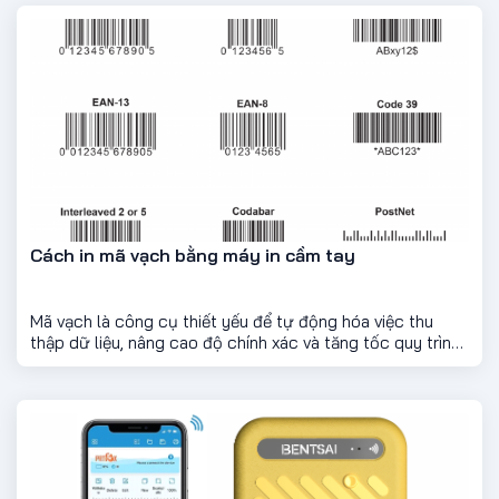
in trên bao bì, giúp thông tin như ngày sản xuất, hạn sử
dụng, mã QR hay logo hiển thị rõ ràng và chuyên nghiệp
hơn.
Cách in mã vạch bằng máy in cầm tay
Mã vạch là công cụ thiết yếu để tự động hóa việc thu
thập dữ liệu, nâng cao độ chính xác và tăng tốc quy trình,
tiết kiệm thời gian trong nhiều ngành công nghiệp khác
nhau. Việc tích hợp mã vạch vào hoạt động sản xuất sẽ
có hiệu quả đáng kể trong quản lý hàng tồn kho, tốc độ
thanh toán và nhiều các ứng dụng khác.