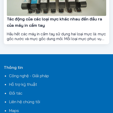
Tác động của các loại mực khác nhau đến đầu ra
của máy in cầm tay
Hầu hết các máy in cầm tay sử dụng hai loại mực là: mực
gốc nước và mực gốc dung môi. Mỗi loại mực phục vụ
cho các mục đích khác nhau. Mực gốc nước hoạt động
tốt trên hầu hết bề mặt dễ thấm hút , trong khi mực gốc
dung môi có thể in được tới 95% tất cả các chất liệu.
Thông tin
Công nghệ - Giải pháp
Hỗ trợ kỹ thuật
Đối tác
Liên hệ chúng tôi
Maps