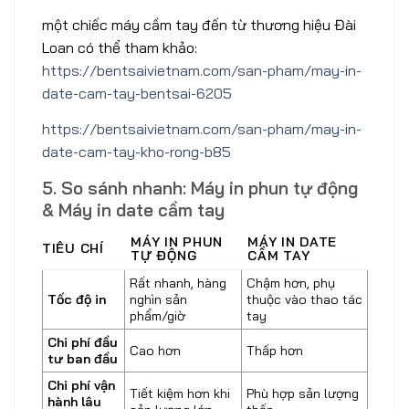
một chiếc máy cầm tay đến từ thương hiệu Đài
Loan có thể tham khảo:
https://bentsaivietnam.com/san-pham/may-in-
date-cam-tay-bentsai-6205
https://bentsaivietnam.com/san-pham/may-in-
date-cam-tay-kho-rong-b85
5. So sánh nhanh: Máy in phun tự động
& Máy in date cầm tay
MÁY IN PHUN
MÁY IN DATE
TIÊU CHÍ
TỰ ĐỘNG
CẦM TAY
Rất nhanh, hàng
Chậm hơn, phụ
Tốc độ in
nghìn sản
thuộc vào thao tác
phẩm/giờ
tay
Chi phí đầu
Cao hơn
Thấp hơn
tư ban đầu
Chi phí vận
Tiết kiệm hơn khi
Phù hợp sản lượng
hành lâu