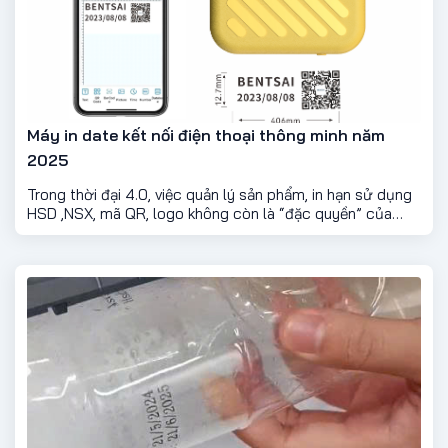
Máy in date kết nối điện thoại thông minh năm
2025
Trong thời đại 4.0, việc quản lý sản phẩm, in hạn sử dụng
HSD ,NSX, mã QR, logo không còn là “đặc quyền” của
những doanh nghiệp lớn. Với máy in date kết nối điện
thoại, chỉ cần một chiếc smartphone, bạn có thể dễ dàng
điều khiển và in thông tin rõ nét lên mọi loại bao bì, từ chai
nhựa, túi nilon, đến hộp thủy tinh, lon kim loại.