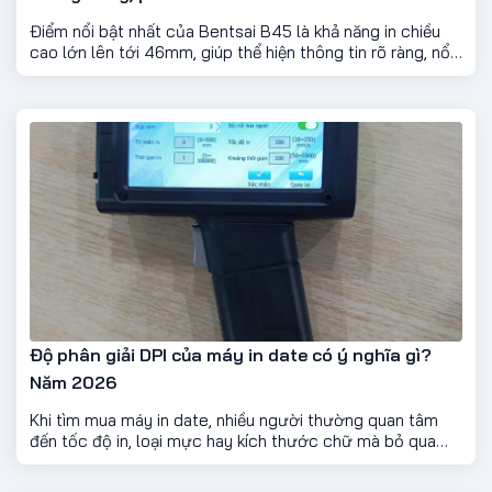
Điểm nổi bật nhất của Bentsai B45 là khả năng in chiều
cao lớn lên tới 46mm, giúp thể hiện thông tin rõ ràng, nổi
bật và chuyên nghiệp hơn hẳn các dòng in nhỏ thông
thường.
Độ phân giải DPI của máy in date có ý nghĩa gì?
Năm 2026
Khi tìm mua máy in date, nhiều người thường quan tâm
đến tốc độ in, loại mực hay kích thước chữ mà bỏ qua
một thông số rất quan trọng là DPI (Dots Per Inch). Đây là
yếu tố ảnh hưởng trực tiếp đến độ sắc nét của nội dung