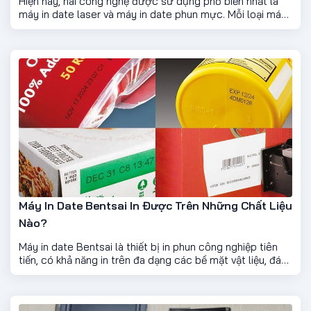
Hiện nay, hai công nghệ được sử dụng phổ biến nhất là
máy in date laser và máy in date phun mực. Mỗi loại máy
có nguyên lý hoạt động, ưu điểm và chi phí khác nhau.
Việc hiểu rõ sự khác biệt giữa hai loại máy này sẽ giúp
doanh nghiệp lựa chọn được thiết bị phù hợp với nhu cầu
sản xuất.
Máy In Date Bentsai In Được Trên Những Chất Liệu
Nào?
Máy in date Bentsai là thiết bị in phun công nghiệp tiên
tiến, có khả năng in trên đa dạng các bề mặt vật liệu, đáp
ứng nhu cầu in ấn trong nhiều ngành công nghiệp khác
nhau. Với công nghệ in hiện đại và mực in chuyên dụng,
máy in date Bentsai có thể in sắc nét, bám dính tốt trên