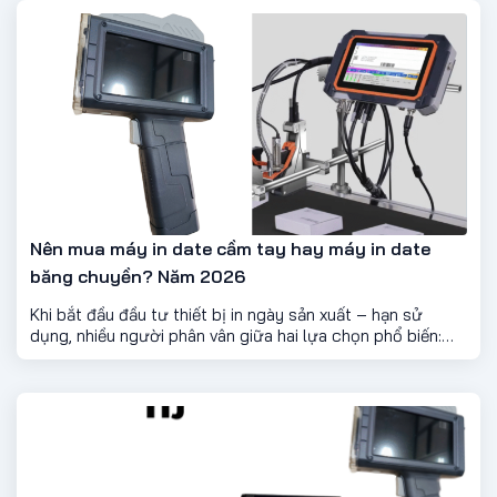
sử dụng đầu tiên.
Nên mua máy in date cầm tay hay máy in date
băng chuyền? Năm 2026
Khi bắt đầu đầu tư thiết bị in ngày sản xuất – hạn sử
dụng, nhiều người phân vân giữa hai lựa chọn phổ biến:
máy in date cầm tay và máy in date băng chuyền. Mỗi loại
đều có ưu điểm riêng, nhưng không phải ai cũng chọn
đúng ngay từ đầu. Vậy đâu là giải pháp phù hợp với nhu
cầu của bạn?