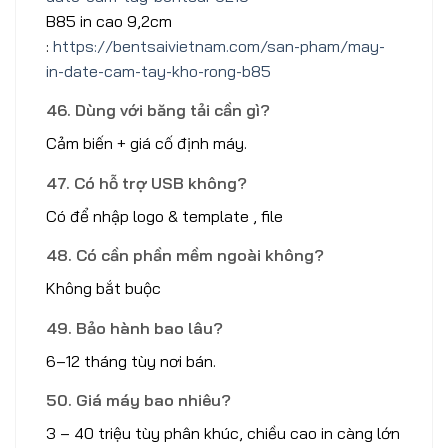
B85 in cao 9,2cm
:
https://bentsaivietnam.com/san-pham/may-
in-date-cam-tay-kho-rong-b85
46. Dùng với băng tải cần gì?
Cảm biến + giá cố định máy.
47. Có hỗ trợ USB không?
Có để nhập logo & template , file
48. Có cần phần mềm ngoài không?
Không bắt buộc
49. Bảo hành bao lâu?
6–12 tháng tùy nơi bán.
50. Giá máy bao nhiêu?
3 – 40 triệu tùy phân khúc, chiều cao in càng lớn