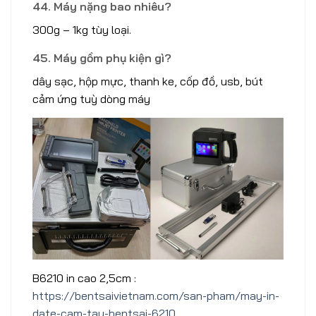
44. Máy nặng bao nhiêu?
300g – 1kg tùy loại.
45. Máy gồm phụ kiện gì?
dây sạc, hộp mực, thanh ke, cốp đồ, usb, bút
cảm ứng tuỳ dòng máy
B6210 in cao 2,5cm :
https://bentsaivietnam.com/san-pham/may-in-
date-cam-tay-bentsai-6210