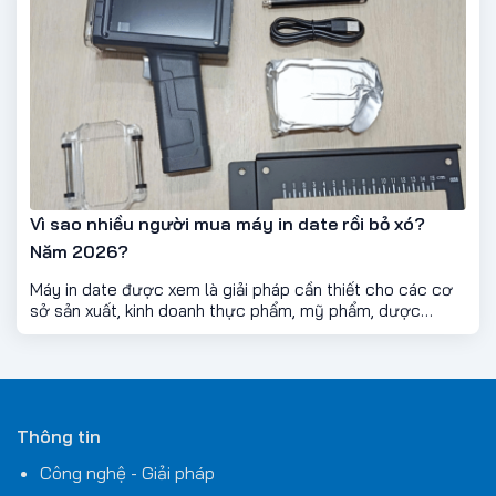
cả bề mặt thấm hút và không thấm hút.
Vì sao nhiều người mua máy in date rồi bỏ xó?
Năm 2026?
Máy in date được xem là giải pháp cần thiết cho các cơ
sở sản xuất, kinh doanh thực phẩm, mỹ phẩm, dược
phẩm… Tuy nhiên, trên thực tế không ít người mua máy in
date về rồi… để đó, ít dùng hoặc bỏ hẳn. Điều này khiến
nhiều người mới có tâm lý e ngại: “Liệu mua về có phí tiền
không?”
Thông tin
Công nghệ - Giải pháp