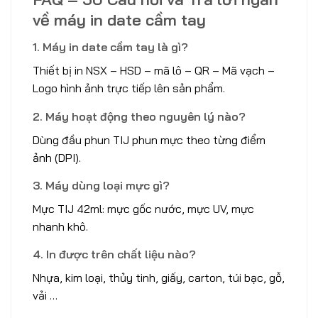
về máy in date cầm tay
1. Máy in date cầm tay là gì?
Thiết bị in NSX – HSD – mã lô – QR – Mã vạch –
Logo hình ảnh trực tiếp lên sản phẩm.
2. Máy hoạt động theo nguyên lý nào?
Dùng đầu phun TIJ phun mực theo từng điểm
ảnh (DPI).
3. Máy dùng loại mực gì?
Mực TIJ 42ml: mực gốc nước, mực UV, mực
nhanh khô.
4. In được trên chất liệu nào?
Nhựa, kim loại, thủy tinh, giấy, carton, túi bạc, gỗ,
vải …