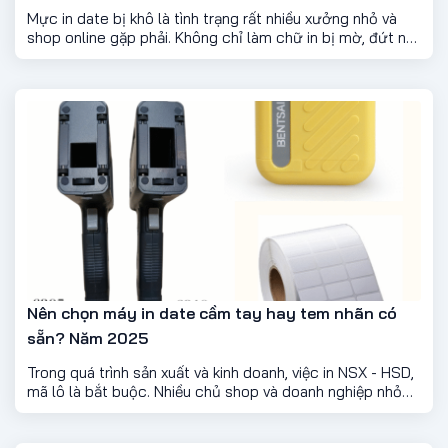
Mực in date bị khô là tình trạng rất nhiều xưởng nhỏ và
shop online gặp phải. Không chỉ làm chữ in bị mờ, đứt nét
mà còn có thể gây tắc đầu in, khiến bạn phải thay mực
hoặc sửa máy tốn kém. Vậy làm sao để bảo quản mực in
date đúng cách, sử dụng lâu mà vẫn đảm bảo chất lượng
in? Dưới đây là những nguyên tắc quan trọng bạn nên
biết.
Nên chọn máy in date cầm tay hay tem nhãn có
sẵn? Năm 2025
Trong quá trình sản xuất và kinh doanh, việc in NSX - HSD,
mã lô là bắt buộc. Nhiều chủ shop và doanh nghiệp nhỏ
thường băn khoăn: nên chọn máy in date cầm tay hay
dùng tem nhãn in sẵn? Dưới đây là phân tích chi tiết để