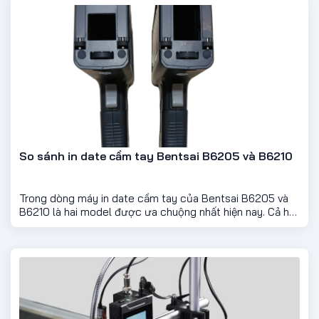
bạn lựa chọn giải pháp phù hợp.
So sánh in date cầm tay Bentsai B6205 và B6210
Trong dòng máy in date cầm tay của Bentsai B6205 và
B6210 là hai model được ưa chuộng nhất hiện nay. Cả hai
đều sở hữu thiết kế nhỏ gọn, công nghệ in TIJ hiện đại, in
được trên hầu hết bề mặt vật liệu