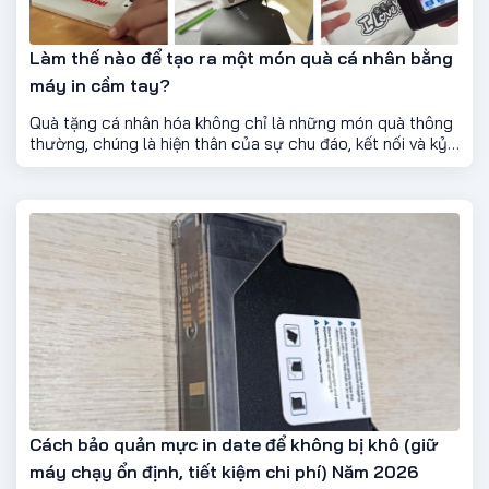
Làm thế nào để tạo ra một món quà cá nhân bằng
máy in cầm tay?
Quà tặng cá nhân hóa không chỉ là những món quà thông
thường, chúng là hiện thân của sự chu đáo, kết nối và kỷ
niệm. Lợi ích của việc tùy chỉnh quà tặng là rất sâu sắc,
mang đến trải nghiệm độc đáo và khó quên cho cả người
tặng và người nhận. Máy in cầm tay cung cấp một cách
thuận tiện và sáng tạo để tạo ra những món quà được cá
nhân hóa, biến những món đồ thông thường thành những
báu vật độc nhất vô nhị. Hãy bắt đầu khám phá những khả
năng khác nhau của máy in cầm tay để biến sự kiện tặng
quà tiếp theo của bạn thực sự khó quên.
Cách bảo quản mực in date để không bị khô (giữ
máy chạy ổn định, tiết kiệm chi phí) Năm 2026