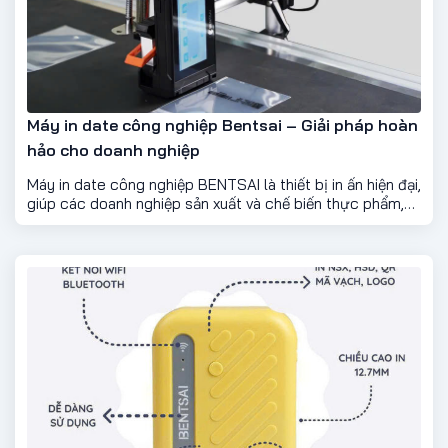
Máy in date công nghiệp Bentsai – Giải pháp hoàn
hảo cho doanh nghiệp
Máy in date công nghiệp BENTSAI là thiết bị in ấn hiện đại,
giúp các doanh nghiệp sản xuất và chế biến thực phẩm,
dược phẩm, hoá mỹ phẩm, và nhiều ngành nghề khác... có
thể dễ dàng in thông tin sản phẩm như hạn sử dụng, ngày
sản xuất, mã vạch, số lô, hoặc thông tin cần thiết lên bao
bì sản phẩm. Với công nghệ tiên tiến, máy in date
BENTSAI mang đến giải pháp tối ưu cho việc quản lý sản
phẩm và bảo đảm chất lượng.